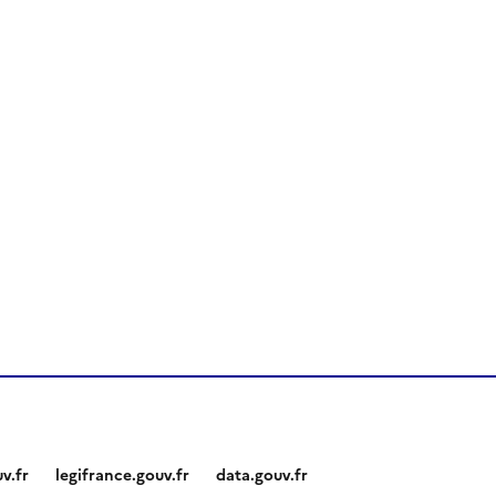
v.fr
legifrance.gouv.fr
data.gouv.fr