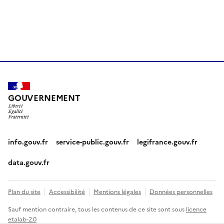
GOUVERNEMENT
info.gouv.fr
service-public.gouv.fr
legifrance.gouv.fr
data.gouv.fr
Plan du site
Accessibilité
Mentions légales
Données personnelles
Sauf mention contraire, tous les contenus de ce site sont sous
licence
etalab-2.0