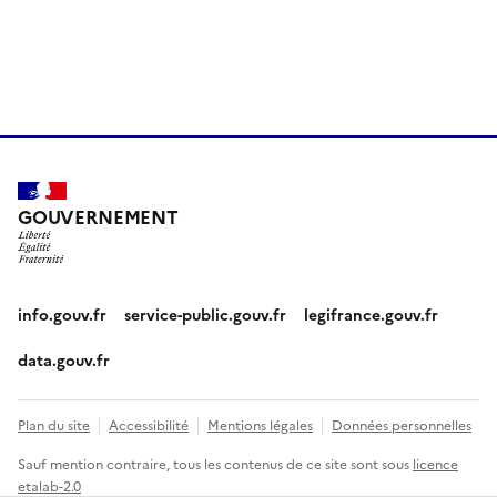
GOUVERNEMENT
info.gouv.fr
service-public.gouv.fr
legifrance.gouv.fr
data.gouv.fr
Plan du site
Accessibilité
Mentions légales
Données personnelles
Sauf mention contraire, tous les contenus de ce site sont sous
licence
etalab-2.0