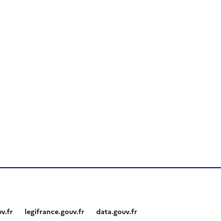
v.fr
legifrance.gouv.fr
data.gouv.fr