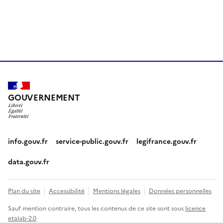
GOUVERNEMENT
info.gouv.fr
service-public.gouv.fr
legifrance.gouv.fr
data.gouv.fr
Plan du site
Accessibilité
Mentions légales
Données personnelles
Sauf mention contraire, tous les contenus de ce site sont sous
licence
etalab-2.0