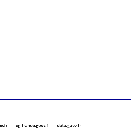
v.fr
legifrance.gouv.fr
data.gouv.fr