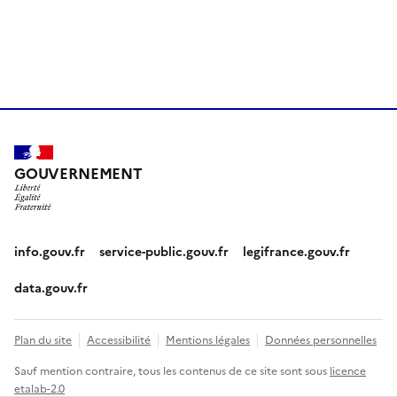
GOUVERNEMENT
info.gouv.fr
service-public.gouv.fr
legifrance.gouv.fr
data.gouv.fr
Plan du site
Accessibilité
Mentions légales
Données personnelles
Sauf mention contraire, tous les contenus de ce site sont sous
licence
etalab-2.0