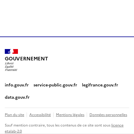
GOUVERNEMENT
info.gouv.fr
service-public.gouv.fr
legifrance.gouv.fr
data.gouv.fr
Plan du site
Accessibilité
Mentions légales
Données personnelles
Sauf mention contraire, tous les contenus de ce site sont sous
licence
etalab-2.0