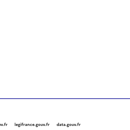
v.fr
legifrance.gouv.fr
data.gouv.fr