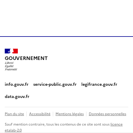
GOUVERNEMENT
info.gouv.fr
service-public.gouv.fr
legifrance.gouv.fr
data.gouv.fr
Plan du site
Accessibilité
Mentions légales
Données personnelles
Sauf mention contraire, tous les contenus de ce site sont sous
licence
etalab-2.0