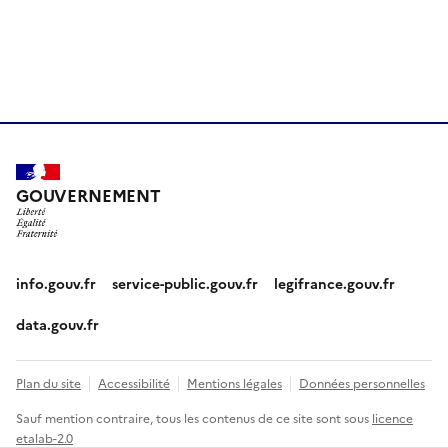
GOUVERNEMENT
info.gouv.fr
service-public.gouv.fr
legifrance.gouv.fr
data.gouv.fr
Plan du site
Accessibilité
Mentions légales
Données personnelles
Sauf mention contraire, tous les contenus de ce site sont sous
licence
etalab-2.0