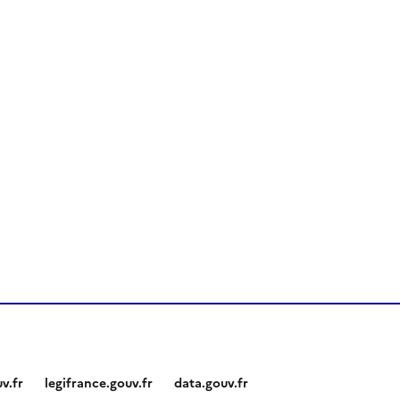
v.fr
legifrance.gouv.fr
data.gouv.fr