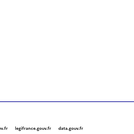
v.fr
legifrance.gouv.fr
data.gouv.fr