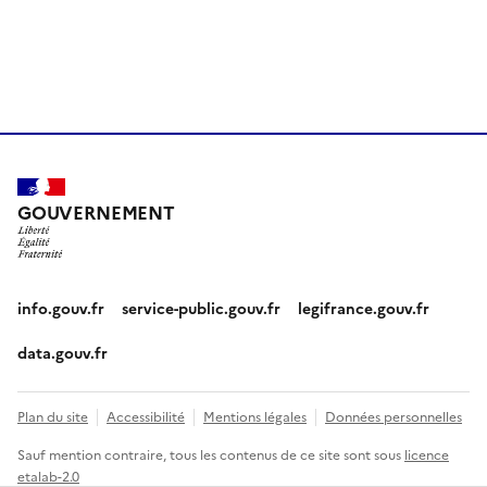
GOUVERNEMENT
info.gouv.fr
service-public.gouv.fr
legifrance.gouv.fr
data.gouv.fr
Plan du site
Accessibilité
Mentions légales
Données personnelles
Sauf mention contraire, tous les contenus de ce site sont sous
licence
etalab-2.0