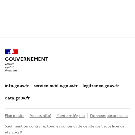
GOUVERNEMENT
info.gouv.fr
service-public.gouv.fr
legifrance.gouv.fr
data.gouv.fr
Plan du site
Accessibilité
Mentions légales
Données personnelles
Sauf mention contraire, tous les contenus de ce site sont sous
licence
etalab-2.0