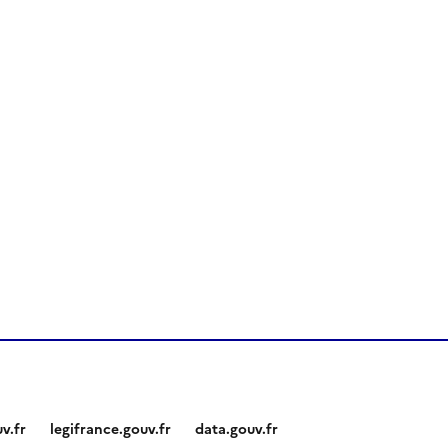
v.fr
legifrance.gouv.fr
data.gouv.fr