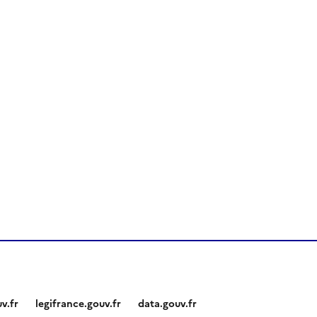
v.fr
legifrance.gouv.fr
data.gouv.fr