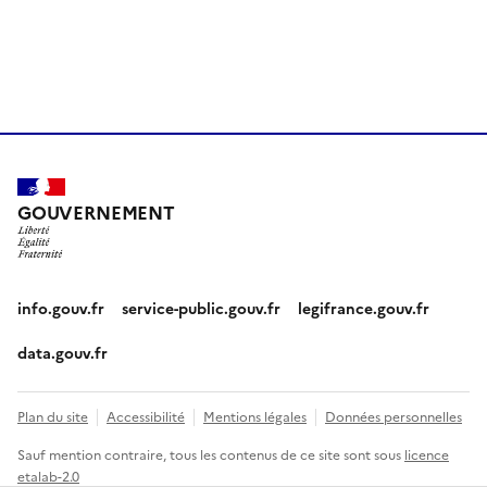
GOUVERNEMENT
info.gouv.fr
service-public.gouv.fr
legifrance.gouv.fr
data.gouv.fr
Plan du site
Accessibilité
Mentions légales
Données personnelles
Sauf mention contraire, tous les contenus de ce site sont sous
licence
etalab-2.0